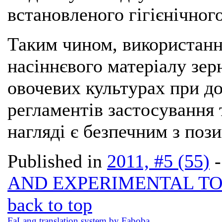
встановленого гігієнічног
Таким чином, використан
насіннєвого матеріалу зер
овочевих культурах при д
регламентів застосування
нагляді є безпечним з пози
Published in
2011, #5 (55)
AND EXPERIMENTAL T
back to top
FaLang translation system by Faboba