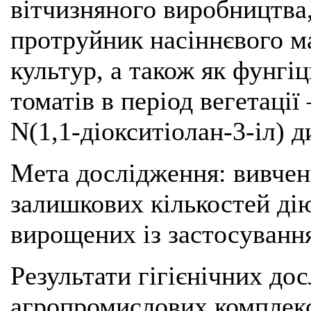
вітчизняного виробництва,
протруйник насіннєвого м
культур, а також як фунгіц
томатів в період вегетаці
N(1,1-діокситіолан-3-іл) д
Мета дослідження: вивченн
залишкових кількостей дію
вирощених із застосуван
Результати гігієнічних до
агропромислових комплекс