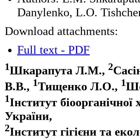
Danylenko, L.О. Tishche
Download attachments:
Full text - PDF
1
2
Шкарапута Л.М.,
Сасі
1
1
В.В.,
Тищенко Л.О.,
Ше
1
Інститут біоорганічної 
України,
2
Інститут гігієни та еко