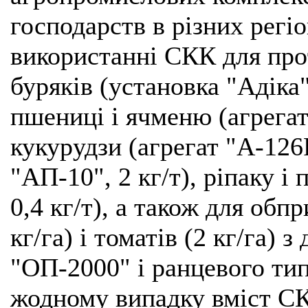
господарств в різних регі
використанні СКК для про
буряків (установка "Адіка"
пшениці і ячменю (агрегат 
кукурудзи (агрегат "А-126R
"АП-10", 2 кг/т), ріпаку 
0,4 кг/т), а також для обп
кг/га) і томатів (2 кг/га)
"ОП-2000" і ранцевого тип
жодному випадку вміст СК