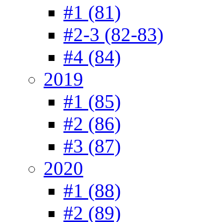
#1 (81)
#2-3 (82-83)
#4 (84)
2019
#1 (85)
#2 (86)
#3 (87)
2020
#1 (88)
#2 (89)