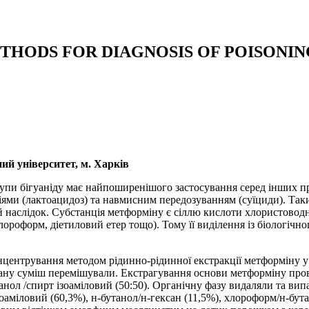
THODS FOR DIAGNOSIS OF POISONI
ий університет, м. Харків
пи бігуаніду має найпоширенішого застосування серед інших преп
ми (лактоацидоз) та навмисним передозуванням (суїциди). Таким
 наслідок. Субстанція метформіну є сіллю кислоти хлористоводне
ороформ, діетиловий етер тощо). Тому її виділення із біологічн
центрування методом рідинно-рідинної екстракції метформіну у 
ану суміш перемішували. Екстрагування основи метформіну про
утанол /спирт ізоаміловий (50:50). Органічну фазу видаляли та в
оаміловий (60,3%), н-бутанол/н-гексан (11,5%), хлороформ/н-бу