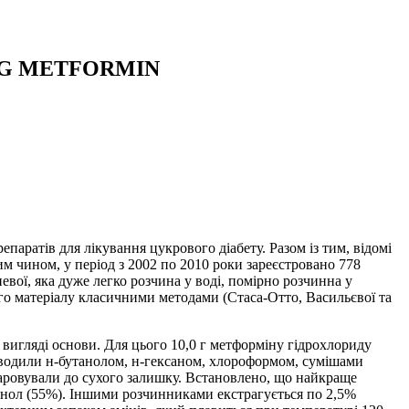
NG METFORMIN
аратів для лікування цукрового діабету. Разом із тим, відомі
 чином, у період з 2002 по 2010 роки зареєстровано 778
вої, яка дуже легко розчина у воді, помірно розчинна у
ого матеріалу класичними методами (Стаса-Отто, Васильєвої та
вигляді основи. Для цього 10,0 г метформіну гідрохлориду
водили н-бутанолом, н-гексаном, хлороформом, сумішами
ипаровували до сухого залишку. Встановлено, що найкраще
танол (55%). Іншими розчинниками екстрагується по 2,5%