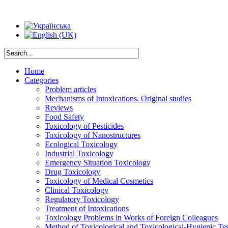
Home
Categories
Problem articles
Mechanisms of Intoxications. Original studies
Reviews
Food Safety
Toxicology of Pesticides
Toxicology of Nanostructures
Ecological Toxicology
Industrial Toxicology
Emergency Situation Toxicology
Drug Toxicology
Toxicology of Medical Cosmetics
Clinical Toxicology
Regulatory Toxicology
Treatment of Intoxications
Toxicology Problems in Works of Foreign Colleagues
Method of Toxicological and Toxicological-Hygienic Tes