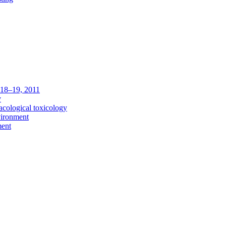
c 18–19, 2011
y
acological toxicology
vironment
ment