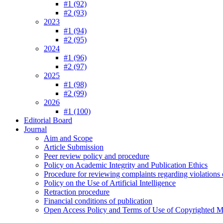
#1 (92)
#2 (93)
2023
#1 (94)
#2 (95)
2024
#1 (96)
#2 (97)
2025
#1 (98)
#2 (99)
2026
#1 (100)
Editorial Board
Journal
Aim and Scope
Article Submission
Peer review policy and procedure
Policy on Academic Integrity and Publication Ethics
Procedure for reviewing complaints regarding violations o
Policy on the Use of Artificial Intelligence
Retraction procedure
Financial conditions of publication
Open Access Policy and Terms of Use of Copyrighted Ma