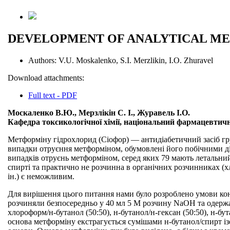
DEVELOPMENT OF ANALYTICAL ME
Authors:
V.U. Moskalenko, S.I. Merzlikin, I.O. Zhuravel
Download attachments:
Full text - PDF
Москаленко В.Ю., Мерзлікін С. І., Журавель І.О.
Кафедра токсикологічної хімії, національний фармацевтичн
Метформіну гідрохлорид (Сіофор) — антидіабетичний засіб гру
випадки отруєння метформіном, обумовлені його побічними дія
випадків отруєнь метформіном, серед яких 79 мають летальний
спирті та практично не розчинна в органічних розчинниках (хл
ін.) є неможливим.
Для вирішення цього питання нами було розроблено умови кон
розчиняли безпосередньо у 40 мл 5 М розчину NaOH та одерж
хлороформ/н-бутанол (50:50), н-бутанол/н-гексан (50:50), н-б
основа метформіну екстрагується сумішами н-бутанол/спирт із