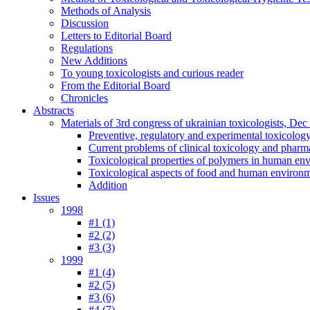
Methods of Analysis
Discussion
Letters to Editorial Board
Regulations
New Additions
To young toxicologists and curious reader
From the Editorial Board
Chronicles
Abstracts
Materials of 3rd congress of ukrainian toxicologists, De
Preventive, regulatory and experimental toxicolog
Current problems of clinical toxicology and pharm
Toxicological properties of polymers in human en
Toxicological aspects of food and human environ
Addition
Issues
1998
#1 (1)
#2 (2)
#3 (3)
1999
#1 (4)
#2 (5)
#3 (6)
#4 (7)