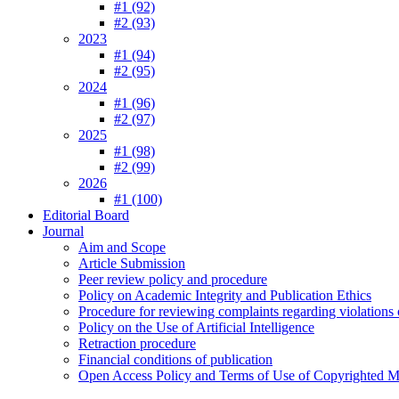
#1 (92)
#2 (93)
2023
#1 (94)
#2 (95)
2024
#1 (96)
#2 (97)
2025
#1 (98)
#2 (99)
2026
#1 (100)
Editorial Board
Journal
Aim and Scope
Article Submission
Peer review policy and procedure
Policy on Academic Integrity and Publication Ethics
Procedure for reviewing complaints regarding violations o
Policy on the Use of Artificial Intelligence
Retraction procedure
Financial conditions of publication
Open Access Policy and Terms of Use of Copyrighted Ma