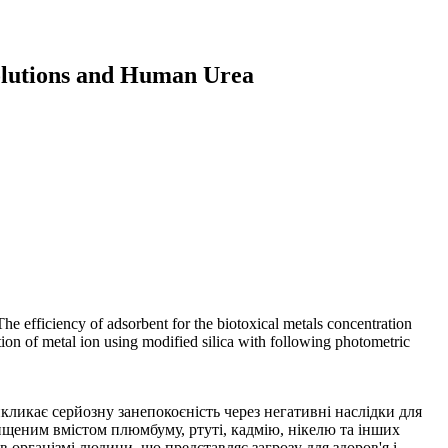
olutions and Human Urea
he efficiency of adsorbent for the biotoxical metals concentration
ion of metal ion using modified silica with following photometric
ликає серйозну занепокоєність через негативні наслідки для
вищеним вмістом плюмбуму, ртуті, кадмію, нікелю та інших
 організмі людини, що представляє загрозу для здоров'я і