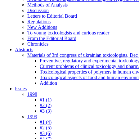
Methods of Analysis
Discussion
Letters to Editorial Board
Regulations
New Additions
To young toxicologists and curious reader
From the Editorial Board
Chronicles
Abstracts
Materials of 3rd congress of ukrainian toxicologists, De
Preventive, regulatory and experimental toxicolog
Current problems of clinical toxicology and pharm
Toxicological properties of polymers in human en
Toxicological aspects of food and human environ
Addition
Issues
1998
#1 (1)
#2 (2)
#3 (3)
1999
#1 (4)
#2 (5)
#3 (6)
#4 (7)