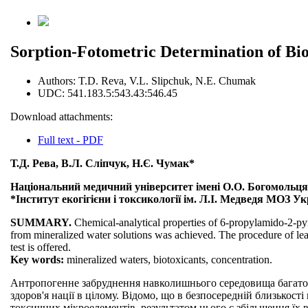
Sorption-Fotometric Determination of B
Authors:
T.D. Reva, V.L. Slipchuk, N.E. Chumak
UDC:
541.183.5:543.43:546.45
Download attachments:
Full text - PDF
Т.Д. Рева, В.Л. Сліпчук, Н.Є. Чумак*
Національний медичний університет імені О.О. Богомольця,
*Інститут екогігієни і токсикології ім. Л.І. Медведя МОЗ Ук
SUMMARY.
Chemical-analytical properties of 6-propylamido-2-pyri
from mineralized water solutions was achieved. The procedure of lead
test is offered.
Key words:
mineralized waters, biotoxicants, concentration.
Антропогенне забруднення навколишнього середовища багато в 
здоров'я нації в цілому. Відомо, що в безпосередній близькос
токсичних мікроелементів, результатом цього є збільшення їх 