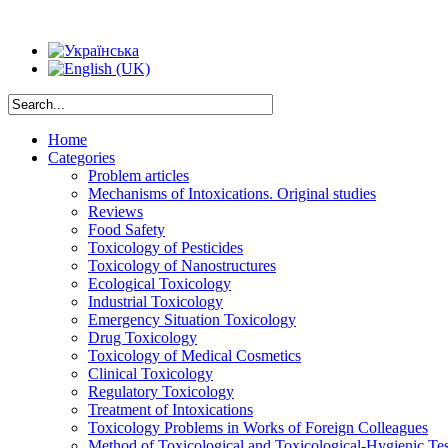
Home
Categories
Problem articles
Mechanisms of Intoxications. Original studies
Reviews
Food Safety
Toxicology of Pesticides
Toxicology of Nanostructures
Ecological Toxicology
Industrial Toxicology
Emergency Situation Toxicology
Drug Toxicology
Toxicology of Medical Cosmetics
Clinical Toxicology
Regulatory Toxicology
Treatment of Intoxications
Toxicology Problems in Works of Foreign Colleagues
Method of Toxicological and Toxicological-Hygienic Tes