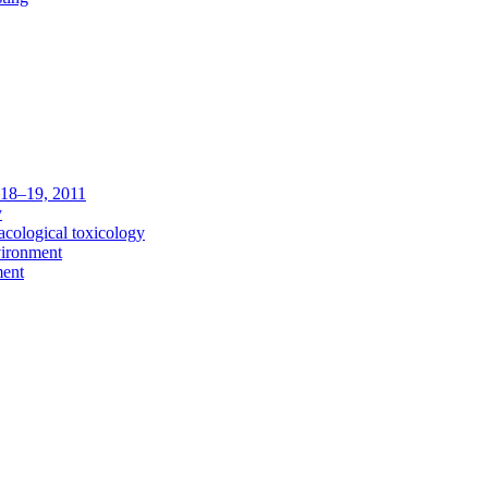
c 18–19, 2011
y
acological toxicology
vironment
ment