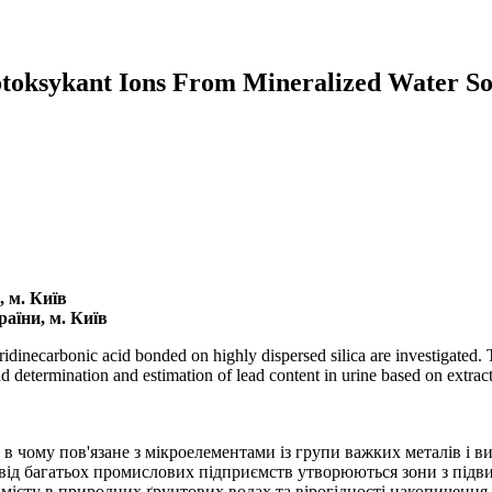
iotoksykant Ions From Mineralized Water S
 м. Київ
раїни, м. Київ
dinecarbonic acid bonded on highly dispersed silica are investigated. T
 determination and estimation of lead content in urine based on extract
чому пов'язане з мікроелементами із групи важких металів і вик
ті від багатьох промислових підприємств утворюються зони з під
вмісту в природних ґрунтових водах та вірогідності накопичення в