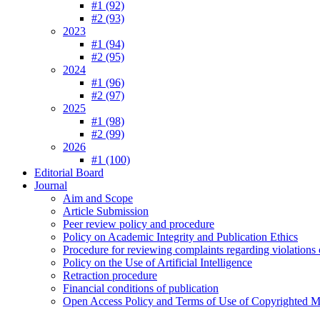
#1 (92)
#2 (93)
2023
#1 (94)
#2 (95)
2024
#1 (96)
#2 (97)
2025
#1 (98)
#2 (99)
2026
#1 (100)
Editorial Board
Journal
Aim and Scope
Article Submission
Peer review policy and procedure
Policy on Academic Integrity and Publication Ethics
Procedure for reviewing complaints regarding violations o
Policy on the Use of Artificial Intelligence
Retraction procedure
Financial conditions of publication
Open Access Policy and Terms of Use of Copyrighted Ma