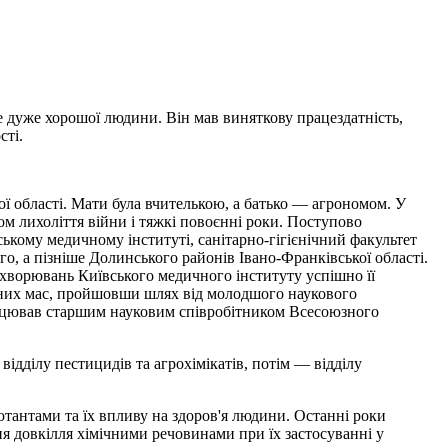
 дуже хорошої людини. Він мав виняткову працездатність,
сті.
ї області. Мати була вчителькою, а батько — агрономом. У
ом лихоліття війни і тяжкі повоєнні роки. Поступово
кому медичному інституті, санітарно-гігієнічний факультет
го, а пізніше Долинського районів Івано-Франківської області.
ахворювань Київського медичного інституту успішно її
ичних мас, пройшовши шлях від молодшого наукового
 працював старшим науковим співробітником Всесоюзного
ідділу пестицидів та агрохімікатів, потім — відділу
тантами та їх впливу на здоров'я людини. Останні роки
я довкілля хімічними речовинами при їх застосуванні у