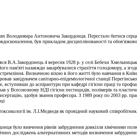
шлях Володимира Антоновича Закордонця. Перестало битися серце
вдосконалення, був прикладом дисциплінованості та обов'язково
ся В.А.Закордонець 4 вересня 1928 р. у селі Бебехи Хмельницько
го пам'яті назавжди закарбувалися страхіття голодомору, а згод
ремління. Визначною віхою в його житті було навчання в Київсь
ював завідувачем санітарно-епідеміологічної станції Перегінсько
, вступивши до аспірантури при кафедрі гігієни праці та профз
вав у Всесоюзному НДІ гігієни пестицидів, полімерів та пласт
у дисертацію, здобув звання професора. З 1989 року по 2003 рр.
ці
ксикології ім. Л.І.Медведя як провідний науковий співробітник в
нця було вивчення рівнів забруднення довкілля хімічними полю
нічних досліджень альтернативних методів визначення забрудненн