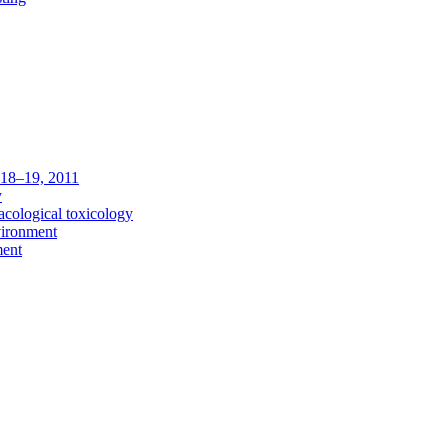
c 18–19, 2011
y
acological toxicology
vironment
ment