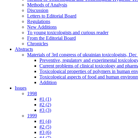
Methods of Analysis
Discussion
Letters to Editorial Board
Regulations
New Additions
To young toxicologists and curious reader
From the Editorial Board
Chronicles
Abstracts
Materials of 3rd congress of ukrainian toxicologists, De
Preventive, regulatory and experimental toxicolog
Current problems of clinical toxicology and pharm
Toxicological properties of polymers in human en
Toxicological aspects of food and human environ
Addition
Issues
1998
#1 (1)
#2 (2)
#3 (3)
1999
#1 (4)
#2 (5)
#3 (6)
#4 (7)