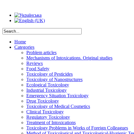
Home
Categories
Problem articles
Mechanisms of Intoxications. Original studies
Reviews
Food Safety
Toxicology of Pesticides
Toxicology of Nanostructures
Ecological Toxicology
Industrial Toxicology
Emergency Situation Toxicology
Drug Toxicology
Toxicology of Medical Cosmetics
Clinical Toxicology
Regulatory Toxicology
Treatment of Intoxications
Toxicology Problems in Works of Foreign Colleagues
Method of Toxicological and Toxicological-Hygienic Tes