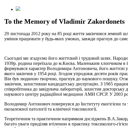
To the Memory of Vladimir Zakordonets
29 листопада 2012 року на 85 році життя закінчився земний 
уміння працювати у будь-яких умовах, завжди прагнув до само
Сьогодні ми згадуємо його життєвий і трудовий шлях. Народив
1939р. родина переїхала до м.Києва. Маленьким хлопчиком в йо
формувався характер Володимира Антоновича, його життєві уст
якого закінчив у 1954 році. Згодом упродовж десяти років прац
Він був людиною творчою, прагнув до наукового пошуку. Отже
закінчив, захистивши кандидатську дисертацію. З 1965 працю
співробітника до завідувача лабораторії, захистив докторськ
наукового центру радіаційної медицини АМН СРСР. У 2003 ро
Володимир Антонович повернувся до Інституту екогігієни та то
екозалежної патології та клінічної токсикології.
Теоретичним та практичним напрямком досліджень В.А.Закордо
багато уваги приділяв втіленню в практику токсиколого-гігіє