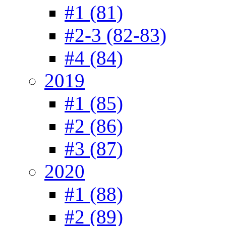
#1 (81)
#2-3 (82-83)
#4 (84)
2019
#1 (85)
#2 (86)
#3 (87)
2020
#1 (88)
#2 (89)