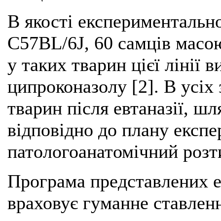
В якості експериментально
С57ВL/6J, 60 самців масою
у таких тварин цієї лінії
ципроконазолу [2]. В усіх
тварин після евтаназії, шл
відповідно до плану експ
патологоанатомічний розт
Програма представлених 
враховує гуманне ставленн