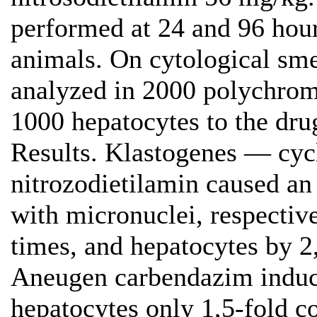
performed at 24 and 96 hour
animals. On cytological sm
analyzed in 2000 polychroma
1000 hepatocytes to the dru
Results. Klastogenes — cy
nitrozodietilamin caused an 
with micronuclei, respectiv
times, and hepatocytes by 2
Aneugen carbendazim induc
hepatocytes only 1,5-fold c