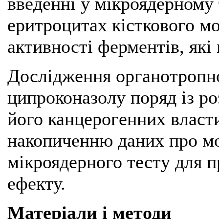
введенні у мікроядерному 
еритроцитах кісткового м
активності ферментів, які
Дослідження органотропно
ципроконазолу поряд із р
його канцерогенних власт
накопиченню даних про м
мікроядерного тесту для 
ефекту.
Матеріали і методи