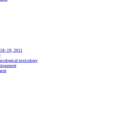
c 18–19, 2011
y
acological toxicology
vironment
ment