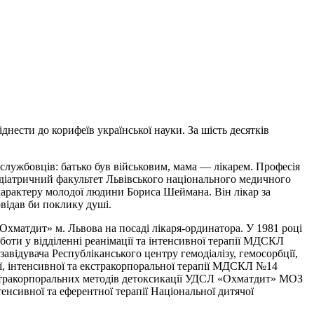
ести до корифеїв української науки. За шість десятків
 службовців: батько був військовим, мама — лікарем. Професія
педіатричний факультет Львівського національного медичного
 характеру молодої людини Бориса Шеймана. Він лікар за
відав би поклику душі.
«Охматдит» м. Львова на посаді лікаря-ординатора. У 1981 році
боти у відділенні реанімації та інтенсивної терапії МДСКЛ
завідувача Республіканського центру гемодіалізу, гемосорбції,
гії, інтенсивної та екстракорпоральної терапії МДСКЛ №14
екстракорпоральних методів детоксикації УДСЛ «Охматдит» МОЗ
енсивної та еферентної терапії Національної дитячої