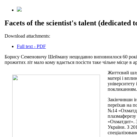
Facets of the scientist's talent (dedicated
Download attachments:
Full text - PDF
Борису Семеновичу Шейману нещодавно виповнилося 60 років. Т
прожитих літ мало кому вдається посісти таке чільне місце в а
Життєвий шлях
матері і впли
університету 
покликанням. 
Закінчивши ін
переїхав на п
№14 «Охматдит
плазмаферезу 
«Охматдит». З
України. З 20
спеціалізован