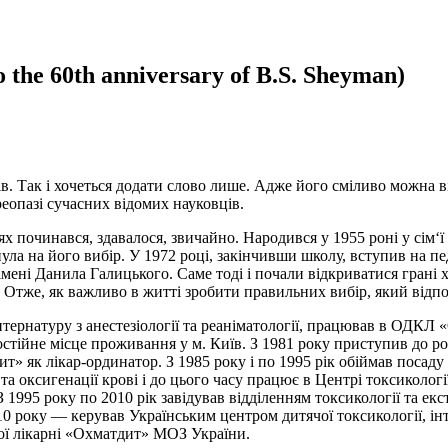
 to the 60th anniversary of B.S. Sheyman)
ак і хочеться додати слово лише. Адже його сміливо можна відн
реопазі сучасних відомих науковців.
 починався, здавалося, звичайно. Народився у 1955 роні у сім‘ї
нула на його вибір. У 1972 році, закінчивши школу, вступив на 
імені Данила Галицького. Саме тоді і почали відкриватися грані
Отже, як важливо в житті зробити правильних вибір, який відпо
тернатуру з анестезіології та реаніматології, працював в ОДКЛ 
остійне місце проживання у м. Київ. З 1981 року приступив до ро
» як лікар-ординатор. З 1985 року і по 1995 рік обіймав посаду 
та оксигенації крові і до цього часу працює в Центрі токсиколо
 1995 року по 2010 рік завідував відділенням токсикології та 
10 року — керував Українським центром дитячої токсикології, інт
ої лікарні «Охматдит» МОЗ України.