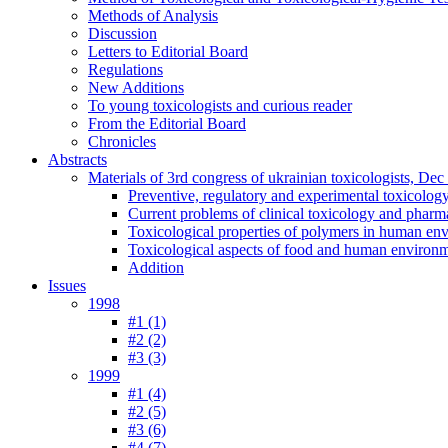
Methods of Analysis
Discussion
Letters to Editorial Board
Regulations
New Additions
To young toxicologists and curious reader
From the Editorial Board
Chronicles
Abstracts
Materials of 3rd congress of ukrainian toxicologists, De
Preventive, regulatory and experimental toxicolog
Current problems of clinical toxicology and pharm
Toxicological properties of polymers in human en
Toxicological aspects of food and human environ
Addition
Issues
1998
#1 (1)
#2 (2)
#3 (3)
1999
#1 (4)
#2 (5)
#3 (6)
#4 (7)