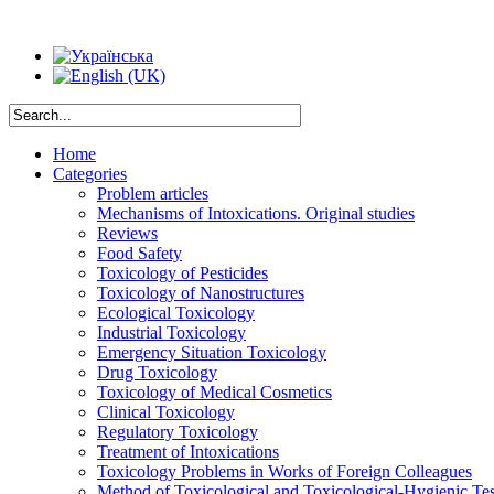
Home
Categories
Problem articles
Mechanisms of Intoxications. Original studies
Reviews
Food Safety
Toxicology of Pesticides
Toxicology of Nanostructures
Ecological Toxicology
Industrial Toxicology
Emergency Situation Toxicology
Drug Toxicology
Toxicology of Medical Cosmetics
Clinical Toxicology
Regulatory Toxicology
Treatment of Intoxications
Toxicology Problems in Works of Foreign Colleagues
Method of Toxicological and Toxicological-Hygienic Tes