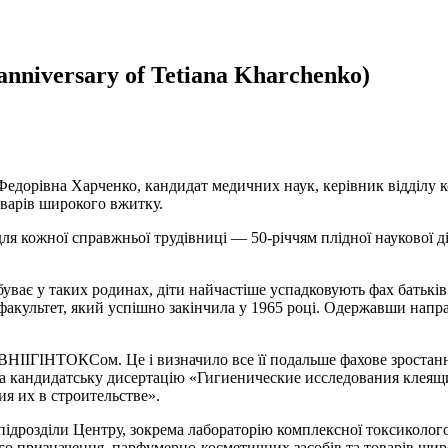
h anniversary of Tetiana Kharchenko)
 Федорівна Харченко, кандидат медичних наук, керівник відділу 
варів широкого вжитку.
я кожної справжньої трудівниці — 50-річчям плідної наукової ді
буває у таких родинах, діти найчастіше успадковують фах батькі
факультет, який успішно закінчила у 1965 році. Одержавши напра
 з ВНІІГІНТОКСом. Це і визначило все її подальше фахове зростан
ила кандидатську дисертацію «Гигиенические исследования клея
я их в строительстве».
підрозділи Центру, зокрема лабораторію комплексної токсиколого-
ого призначення, парфумерно-косметичних засобів та товарів шир