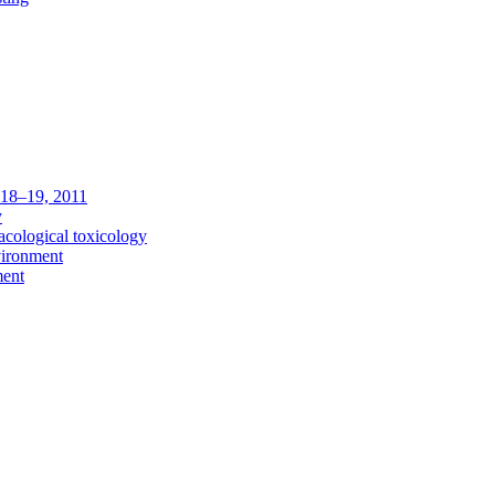
c 18–19, 2011
y
acological toxicology
vironment
ment