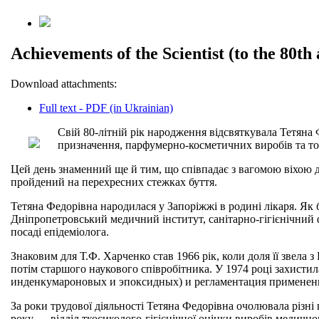
Achievements of the Scientist (to the 80t
Download attachments:
Full text - PDF (in Ukrainian)
Свій 80-літній рік народження відсвяткувала Тетяна
призначення, парфумерно-косметичних виробів та то
Цей день знаменний ще й тим, що співпадає з вагомою віхою дл
пройдений на перехресних стежках буття.
Тетяна Федорівна народилася у Запоріжжі в родині лікаря. Як 
Дніпропетровський медичний інститут, санітарно-гігієнічний 
посаді епідеміолога.
Знаковим для Т.Ф. Харченко став 1966 рік, коли доля її звела
потім старшого наукового співробітника. У 1974 році захист
инденкумароновых и эпоксидных) и регламентация применени
За роки трудової діяльності Тетяна Федорівна очолювала різні 
року — відділ ткосиколого-гігієнічної оцінки виробів медичн