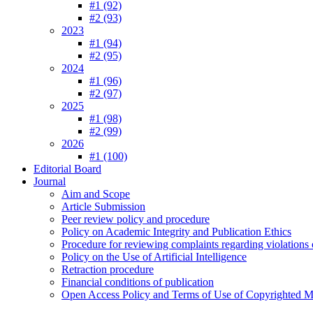
#1 (92)
#2 (93)
2023
#1 (94)
#2 (95)
2024
#1 (96)
#2 (97)
2025
#1 (98)
#2 (99)
2026
#1 (100)
Editorial Board
Journal
Aim and Scope
Article Submission
Peer review policy and procedure
Policy on Academic Integrity and Publication Ethics
Procedure for reviewing complaints regarding violations o
Policy on the Use of Artificial Intelligence
Retraction procedure
Financial conditions of publication
Open Access Policy and Terms of Use of Copyrighted Ma