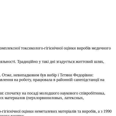
комплексної токсиколого-гігієнічної оцінки виробів медичного
яльності. Традиційно у такі дні згадується життєвий шлях,
в. Отже, невипадковим був вибір і Тетяни Федорівни:
влення на роботу, працювала в районній санепідстанції на
ня: спочатку на посаді молодшого наукового співробітника,
щих материалов (перхлорвиниловых, латексных,
гігієнічної оцінки неметалевих матеріалів та виробів, а з 1990
окого вжитку.