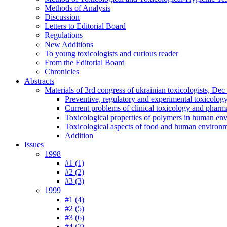
Methods of Analysis
Discussion
Letters to Editorial Board
Regulations
New Additions
To young toxicologists and curious reader
From the Editorial Board
Chronicles
Abstracts
Materials of 3rd congress of ukrainian toxicologists, De
Preventive, regulatory and experimental toxicolog
Current problems of clinical toxicology and pharm
Toxicological properties of polymers in human en
Toxicological aspects of food and human environ
Addition
Issues
1998
#1 (1)
#2 (2)
#3 (3)
1999
#1 (4)
#2 (5)
#3 (6)
#4 (7)