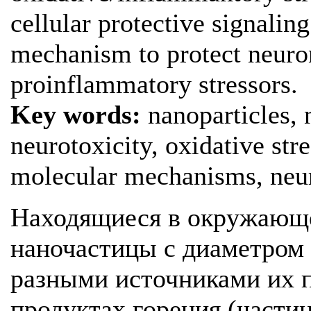
cellular protective signali
mechanism to protect neuron
proinflammatory stressors.
Key words:
nanoparticles, 
neurotoxicity, oxidative str
molecular mechanisms, neur
Находящиеся в окружающе
наночастицы с диаметром
разными источниками их п
продуктах горения (частиц