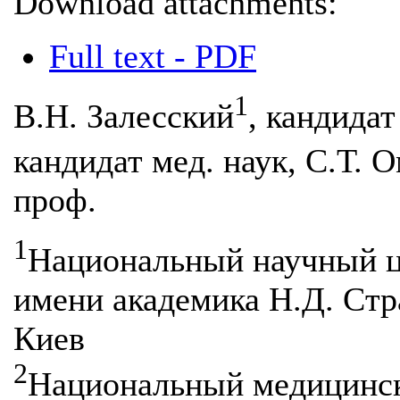
Download attachments:
Full text - PDF
1
В.Н. Залесский
, кандидат
кандидат мед. наук, С.Т. 
проф.
1
Национальный научный ц
имени академика Н.Д. Ст
Киев
2
Национальный медицинск