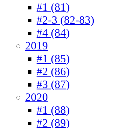
#1 (81)
#2-3 (82-83)
#4 (84)
2019
#1 (85)
#2 (86)
#3 (87)
2020
#1 (88)
#2 (89)