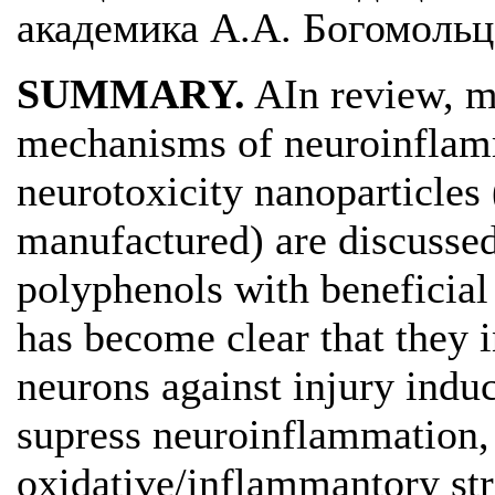
академика А.А. Богомольц
SUMMARY.
AIn review, mo
mechanisms of neuroinflamm
neurotoxicity nanoparticle
manufactured) are discussed.
polyphenols with beneficial 
has become clear that they i
neurons against injury induc
supress neuroinflammation, 
oxidative/inflammantory stre