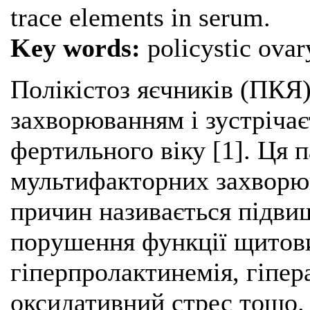
trace elements in serum.
Key words:
policystic ovar
Полікістоз яєчників (ПКЯ
захворюванням і зустріча
фертильного віку [1]. Ця п
мультифакторних захворю
причин називається підвищ
порушення функції щитови
гіперпролактинемія, гіпер
оксидативний стрес тощо.