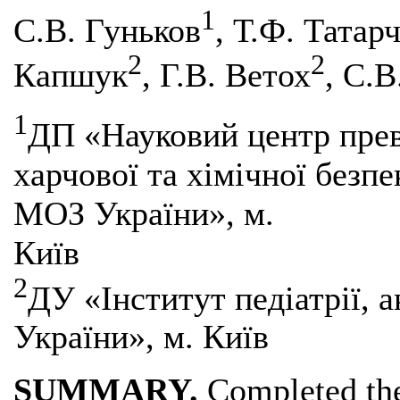
1
С.В. Гуньков
, Т.Ф. Татар
2
2
Капшук
, Г.В. Ветох
, С.В
1
ДП «Науковий центр прев
харчової та хімічної безпе
МОЗ України», м.
Київ
2
ДУ «Інститут педіатрії, 
України», м. Київ
SUMMARY.
Completed the