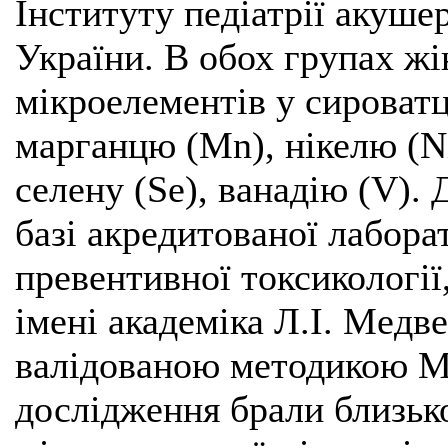
Інституту педіатрії акуше
України. В обох групах жі
мікроелементів у сироватці
марганцю (Мn), нікелю (Ni
селену (Se), ванадію (V).
базі акредитованої лабора
превентивної токсикології,
імені академіка Л.I. Медв
валідованою методикою М
дослідження брали близько