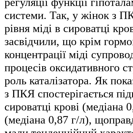
регуляції функції гіпотал
системи. Так, у жінок з П
рівня міді в сироватці кро
засвідчили, що крім горм
концентрації міді супров
процесів оксидативного ст
роль каталізатора. Як пок
з ПКЯ спостерігається під
сироватці крові (медіана 0
(медіана 0,87 г/л), щоправ
мали тенденційний характ