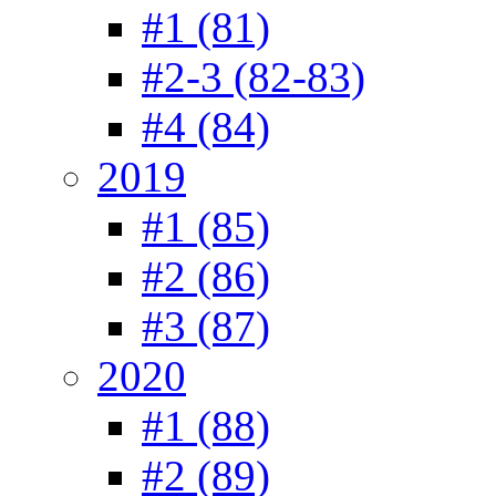
#1 (81)
#2-3 (82-83)
#4 (84)
2019
#1 (85)
#2 (86)
#3 (87)
2020
#1 (88)
#2 (89)