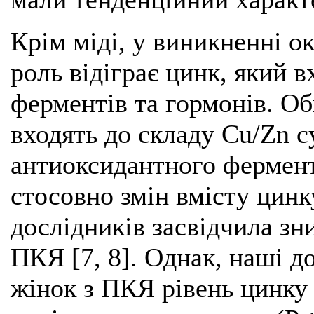
Крім міді, у виникненні о
роль відіграє цинк, який в
ферментів та гормонів. О
входять до складу Cu/Zn 
антиоксидантного фермент
стосовно змін вмісту цинк
дослідників засвідчила зн
ПКЯ [7, 8]. Однак, наші д
жінок з ПКЯ рівень цинку 