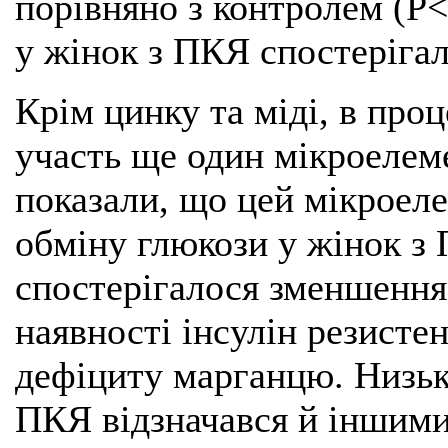
порівняно з контролем (Р<
у жінок з ПКЯ спостерігал
Крім цинку та міді, в про
участь ще один мікроелем
показали, що цей мікроел
обміну глюкози у жінок з
спостерігалося зменшення
наявності інсулін резисте
дефіциту марганцю. Низьк
ПКЯ відзначався й іншими 