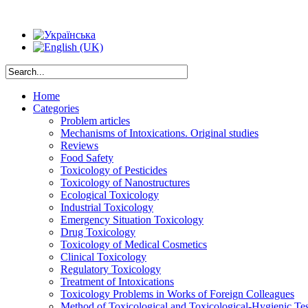
Home
Categories
Problem articles
Mechanisms of Intoxications. Original studies
Reviews
Food Safety
Toxicology of Pesticides
Toxicology of Nanostructures
Ecological Toxicology
Industrial Toxicology
Emergency Situation Toxicology
Drug Toxicology
Toxicology of Medical Cosmetics
Clinical Toxicology
Regulatory Toxicology
Treatment of Intoxications
Toxicology Problems in Works of Foreign Colleagues
Method of Toxicological and Toxicological-Hygienic Tes