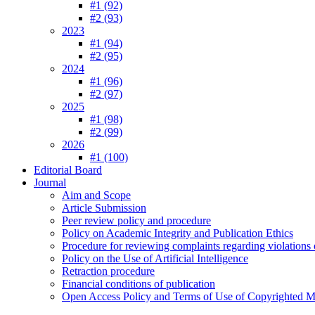
#1 (92)
#2 (93)
2023
#1 (94)
#2 (95)
2024
#1 (96)
#2 (97)
2025
#1 (98)
#2 (99)
2026
#1 (100)
Editorial Board
Journal
Aim and Scope
Article Submission
Peer review policy and procedure
Policy on Academic Integrity and Publication Ethics
Procedure for reviewing complaints regarding violations o
Policy on the Use of Artificial Intelligence
Retraction procedure
Financial conditions of publication
Open Access Policy and Terms of Use of Copyrighted Ma