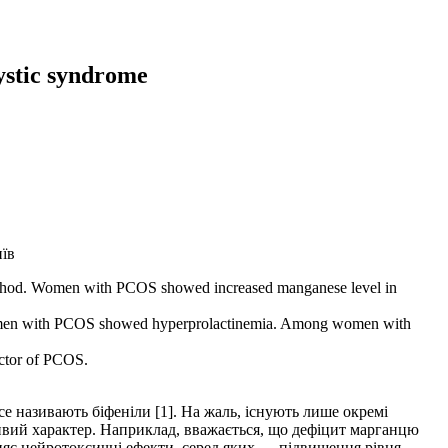
ystic syndrome
иїв
 method. Women with PCOS showed increased manganese level in
in women with PCOS showed hyperprolactinemia. Among women with
factor of PCOS.
се називають біфеніли [1]. На жаль, існують лише окремі
ливий характер. Наприклад, вважається, що дефіцит марганцю
няє нейротоксичні ефекти, серед яких — підвищення рівня