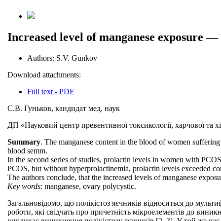
Increased level of manganese exposure — 
Authors:
S.V. Gunkov
Download attachments:
Full text - PDF
С.В. Гуньков, кандидат мед. наук
ДП «Науковий центр превентивної токсикології, харчової та хі
Summary
. The manganese content in the blood of women sufferin
blood semm.
In the second series of studies, prolactin levels in women with P
PCOS, but without hyperprolactinemia, prolactin levels exceeded con
The authors conclude, that the increased levels of manganese exposure
Key words
: manganese, ovary polycystic.
Загальновідомо, що полікістоз яєчників відноситься до мульти
роботи, які свідчать про причетність мікроелементів до вини
викликає виникнення полікістозу яєчників [2, 3]. У той же ч