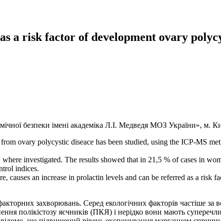
as a risk factor of development ovary polyc
мічної безпеки імені академіка Л.І. Медведя МОЗ України», м. К
g from ovary polycystic diseace has been studied, using the ICP-MS
COS where investigated. The results showed that in 21,5 % of cases 
trol indices.
, causes an increase in prolactin levels and can be referred as a risk 
факторних захворювань. Серед екологічних факторів частіше за в
кнення полікістозу яєчників (ПКЯ) і нерідко вони мають супереч
ас відомо, що підвищений рівень експонування марганцем спричи