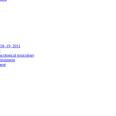
c 18–19, 2011
y
acological toxicology
vironment
ment