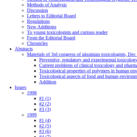
Methods of Analysis
Discussion
Letters to Editorial Board
Regulations
New Additions
To young toxicologists and curious reader
From the Editorial Board
Chronicles
Abstracts
Materials of 3rd congress of ukrainian toxicologists, De
Preventive, regulatory and experimental toxicolog
Current problems of clinical toxicology and pharm
Toxicological properties of polymers in human en
Toxicological aspects of food and human environ
Addition
Issues
1998
#1 (1)
#2 (2)
#3 (3)
1999
#1 (4)
#2 (5)
#3 (6)
#4 (7)